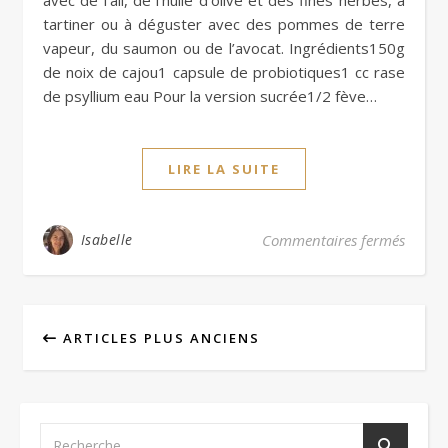
tartiner ou à déguster avec des pommes de terre
vapeur, du saumon ou de l’avocat. Ingrédients150g
de noix de cajou1 capsule de probiotiques1 cc rase
de psyllium eau Pour la version sucrée1/2 fève…
LIRE LA SUITE
sur Ya
Isabelle
Commentaires fermés
ARTICLES PLUS ANCIENS