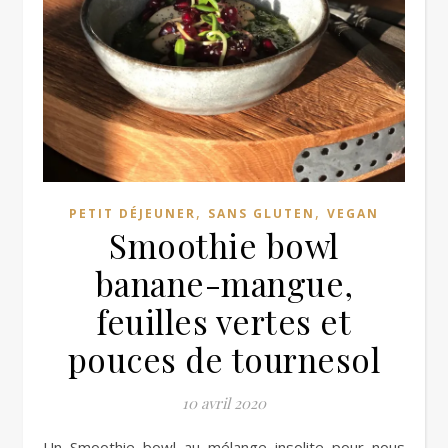
,
,
PETIT DÉJEUNER
SANS GLUTEN
VEGAN
Smoothie bowl
banane-mangue,
feuilles vertes et
pouces de tournesol
10 avril 2020
Un Smoothie bowl au mélange insolite pour nous