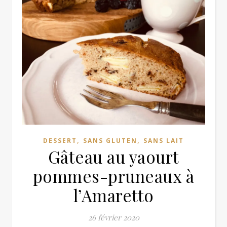
,
,
DESSERT
SANS GLUTEN
SANS LAIT
Gâteau au yaourt
pommes-pruneaux à
l’Amaretto
26 février 2020